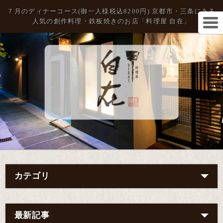
７月のディナーコース(御一人様税込8200円) 京都市・三条にある
人気の創作料理・鉄板焼きのお店「料理屋 自在」
カテゴリ
最新記事