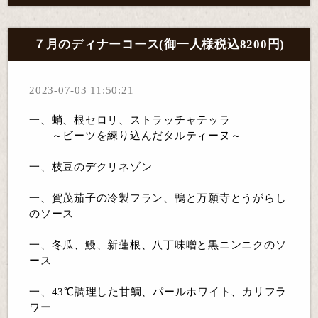
７月のディナーコース(御一人様税込8200円)
2023-07-03 11:50:21
一、蛸、根セロリ、ストラッチャテッラ
～ビーツを練り込んだタルティーヌ～
一、枝豆のデクリネゾン
一、賀茂茄子の冷製フラン、鴨と万願寺とうがらし
のソース
一、冬瓜、鰻、新蓮根、八丁味噌と黒ニンニクのソ
ース
一、43℃調理した甘鯛、パールホワイト、カリフラ
ワー