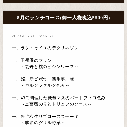
8月のランチコース(御一人様税込5500円)
2023-07-31 13:46:57
一、ラタトゥイユのデクリネゾン
一、玉蜀黍のフラン
～雲丹と桃のビシソワーズ～
一、鰯、新ゴボウ、新生姜、梅
～カルタファルタ包み～
一、43℃調理した琵琶マスのパートフィロ包み
～黒薔薇のりとトリュフのソース～
一、黒毛和牛リブロースステーキ
～季節のグリル野菜～